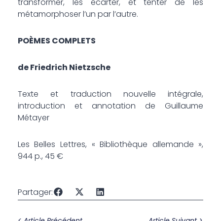
transformer, les écarter, et tenter de les
métamorphoser l’un par l’autre.
PO
È
MES COMPLETS
de Friedrich Nietzsche
Texte et traduction nouvelle intégrale,
introduction et annotation de Guillaume
Métayer
Les Belles Lettres, « Bibliothèque allemande »,
944 p., 45 €
Partager:
< Article Précédent
Article Suivant >