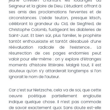
jeune chrétien chantant les louanges du
Seigneur et la gloire de Dieu. L’étudiant offrant à
ses amis des proclamations ferventes et de
circonstances. L’aède teuton, presque kitsch,
célébrant la grandeur du Cid, de Siegfried, de
Christophe Colomb, fustigeant les diableries de
Saint-Just. Et bien sûr, plus familier, le prophète
tantôt enthousiaste et tantôt désabusé d’une
réévaluation radicale de l’existence… La
résurrection de ces pages endormies peut
valoir pour elle-même : on y explore d’étranges
moments d’histoire littéraire. Malgré tout, il est
douteux qu’on s’y attarderait longtemps si l’on
ignorait le nom de l’auteur.
Car c’est sur Nietzsche, cela va de soi, que cette
oeuvre poétique partiellement engloutie
indique quelque chose. Il n’est pas commode
de savoir exactement quoi. Sans doute est-elle