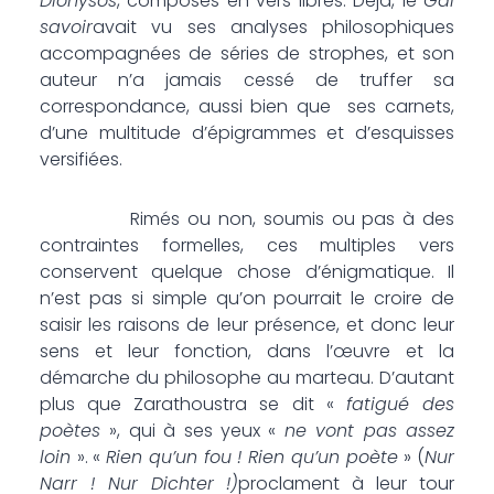
Dionysos
, composés en vers libres. Déjà, le
Gai
savoir
avait vu ses analyses philosophiques
accompagnées de séries de strophes, et son
auteur n’a jamais cessé de truffer sa
correspondance, aussi bien que ses carnets,
d’une multitude d’épigrammes et d’esquisses
versifiées.
Rimés ou non, soumis ou pas à des
contraintes formelles, ces multiples vers
conservent quelque chose d’énigmatique. Il
n’est pas si simple qu’on pourrait le croire de
saisir les raisons de leur présence, et donc leur
sens et leur fonction, dans l’œuvre et la
démarche du philosophe au marteau. D’autant
plus que Zarathoustra se dit «
fatigué des
poètes
», qui à ses yeux «
ne vont pas assez
loin
». «
Rien qu’un fou ! Rien qu’un poète
» (
Nur
Narr ! Nur Dichter !)
proclament à leur tour