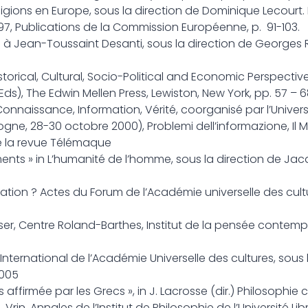
igions en Europe, sous la direction de Dominique Lecourt.
7, Publications de la Commission Européenne, p. 91-103.
es à Jean-Toussaint Desanti, sous la direction de Georges 
 Historical, Cultural, Socio-Political and Economic Perspecti
ds), The Edwin Mellen Press, Lewiston, New York, pp. 57 – 
 Connaissance, Information, Vérité, coorganisé par l’Univer
ogne, 28-30 octobre 2000), Problemi dell’informazione, Il M
e la revue Télémaque
timents » in L’humanité de l’homme, sous la direction de Ja
sation ? Actes du Forum de l’Académie universelle des cult
enser, Centre Roland-Barthes, Institut de la pensée contempo
ernational de l’Académie Universelle des cultures, sous l
2005
 affirmée par les Grecs », in J. Lacrosse (dir.) Philosophi
 Vrin, Annales de l’Institut de Philosophie de l’Université Lib