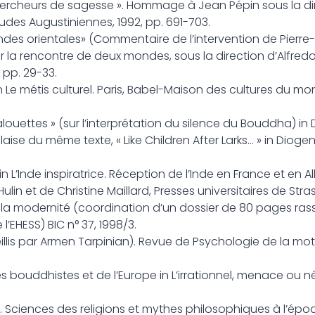
 Chercheurs de sagesse ». Hommage à Jean Pépin sous la di
tudes Augustiniennes, 1992, pp. 691-703.
 Indes orientales» (Commentaire de l’intervention de Pierr
nser la rencontre de deux mondes, sous la direction d’Alfre
, pp. 29-33.
n Le métis culturel. Paris, Babel-Maison des cultures du mo
uettes » (sur l’interprétation du silence du Bouddha) in D
laise du même texte, « Like Children After Larks… » in Diogene
 in L’Inde inspiratrice. Réception de l’Inde en France et en 
Hulin et de Christine Maillard, Presses universitaires de Stra
e la modernité (coordination d’un dossier de 80 pages ras
’EHESS) BIC n° 37, 1998/3.
illis par Armen Tarpinian). Revue de Psychologie de la moti
es bouddhistes et de l’Europe in L’irrationnel, menace ou n
 Sciences des religions et mythes philosophiques à l’épo