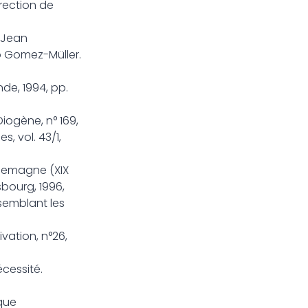
rection de
e-Jean
do Gomez-Müller.
nde, 1994, pp.
iogène, n° 169,
s, vol. 43/1,
Allemagne (XIX
sbourg, 1996,
semblant les
vation, n°26,
écessité.
que