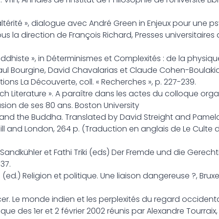
’altérité », dialogue avec André Green in Enjeux pour une 
 la direction de François Richard, Presses universitaires 
uddhiste », in Déterminismes et Complexités : de la physique
 Paul Bourgine, David Chavalarias et Claude Cohen-Boulaki
itions La Découverte, coll. « Recherches », p. 227-239.
nch Literature ». A paraître dans les actes du colloque org
sion de ses 80 ans. Boston University
s and the Buddha. Translated by David Streight and Pame
Hill and London, 264 p. (Traduction en anglais de Le Culte 
Sandkühler et Fathi Triki (eds) Der Fremde und die Gerechti
37.
 (ed.) Religion et politique. Une liaison dangereuse ?, Brux
r. Le monde indien et les perplexités du regard occidenta
ue des 1er et 2 février 2002 réunis par Alexandre Tourraix,