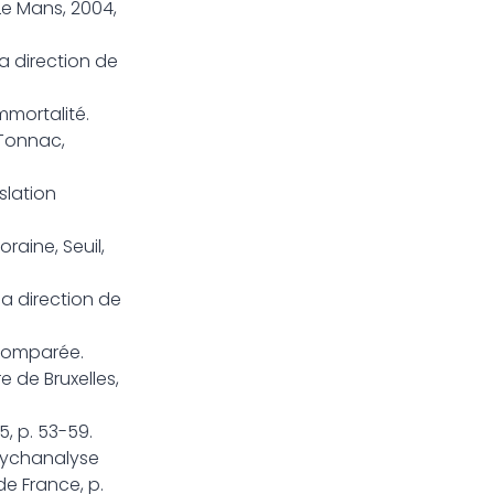
Le Mans, 2004,
la direction de
mmortalité.
 Tonnac,
slation
raine, Seuil,
a direction de
e comparée.
re de Bruxelles,
5, p. 53-59.
psychanalyse
de France, p.