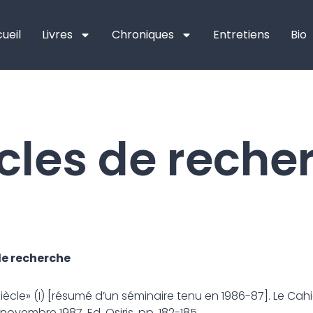
ueil
Livres
Chroniques
Entretiens
Bio
icles de reche
de recherche
iècle» (I) [résumé d’un séminaire tenu en 1986-87]. Le Cahi
novembre 1987, Ed. Osiris, pp. 182-185.