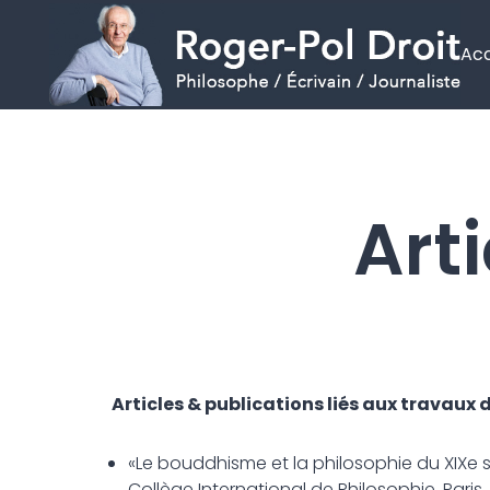
Acc
Aller
au
contenu
Art
Articles & publications liés aux travaux 
«Le bouddhisme et la philosophie du XIXe s
Collège International de Philosophie, Paris, 