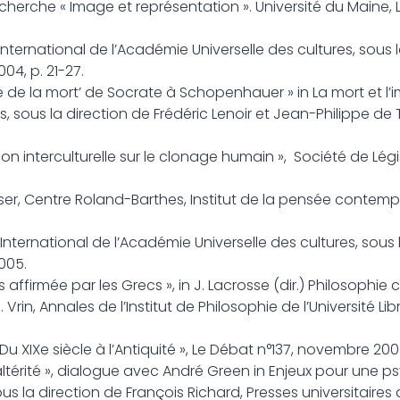
herche « Image et représentation ». Université du Maine, 
 International de l’Académie Universelle des cultures, sous 
04, p. 21-27.
e de la mort’ de Socrate à Schopenhauer » in La mort et l’i
 sous la direction de Frédéric Lenoir et Jean-Philippe de
n interculturelle sur le clonage humain », Société de Légi
enser, Centre Roland-Barthes, Institut de la pensée contempo
ernational de l’Académie Universelle des cultures, sous l
005.
 affirmée par les Grecs », in J. Lacrosse (dir.) Philosophi
 Vrin, Annales de l’Institut de Philosophie de l’Université Lib
u XIXe siècle à l’Antiquité », Le Débat n°137, novembre 200
’altérité », dialogue avec André Green in Enjeux pour une 
 la direction de François Richard, Presses universitaires 