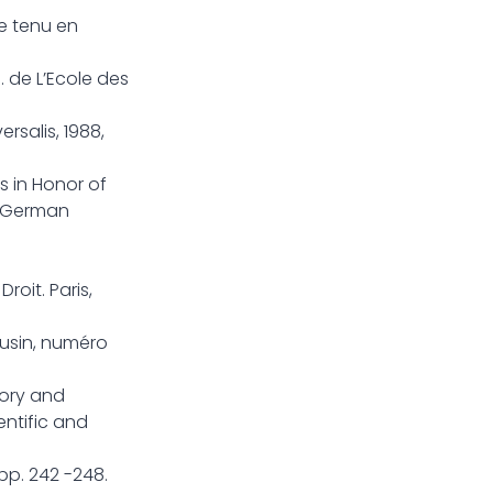
re tenu en
d. de L’Ecole des
rsalis, 1988,
 in Honor of
in German
roit. Paris,
ousin, numéro
tory and
entific and
pp. 242 -248.