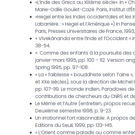
«L’Inde des Grecs au XIXème siècle». in «
Marie-Odile Goulet-Cazé. Paris, Institut d’É
«Hegel entre les Indes occidentales et les
Labarrière : « Hegel et l’Amérique ») in Pe
Paris, Presses Universitaires de France, 1993
« Vivekânanda entre l’Inde et l’Occident » i
38-54.
« Comme des enfants à la poursuite des alo
janvier-mars 1995, pp. 100 – 112. Version ang
Spring 1995, pp. 97-108.
« La « faiblesse » bouddhiste selon Taine »,
et XXe siècles), sous la direction de Michel 
pp. 107-119. Le monde indien, Paradoxes d
contributions de chercheurs du CNRS et de l
Le Même et l’Autre (entretien, propos recue
Deuxième semestre 1998, p. 9-23.
Un irrationnel fort raisonnable. A propos d
Editions du Seuil, 1999, pp. 133-145.
« L’Orient comme paradis ou comme enfer.