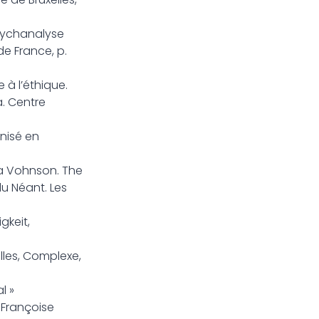
psychanalyse
de France, p.
 à l’éthique.
a. Centre
anisé en
la Vohnson. The
du Néant. Les
gkeit,
elles, Complexe,
l »
 Françoise