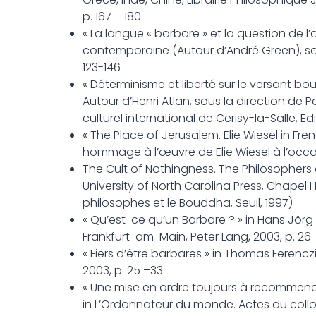
p. 167 – 180
« La langue « barbare » et la question de l
contemporaine (Autour d’André Green), sous
123-146
« Déterminisme et liberté sur le versant bo
Autour d’Henri Atlan, sous la direction de
culturel international de Cerisy-la-Salle, Ed
« The Place of Jerusalem. Elie Wiesel in Fre
hommage à l’œuvre de Elie Wiesel à l’occa
The Cult of Nothingness. The Philosopher
University of North Carolina Press, Chapel 
philosophes et le Bouddha, Seuil, 1997)
« Qu’est-ce qu’un Barbare ? » in Hans Jörg 
Frankfurt-am-Main, Peter Lang, 2003, p. 26-
« Fiers d’être barbares » in Thomas Ferenczi
2003, p. 25 –33
« Une mise en ordre toujours à recommence
in L’Ordonnateur du monde. Actes du colloq