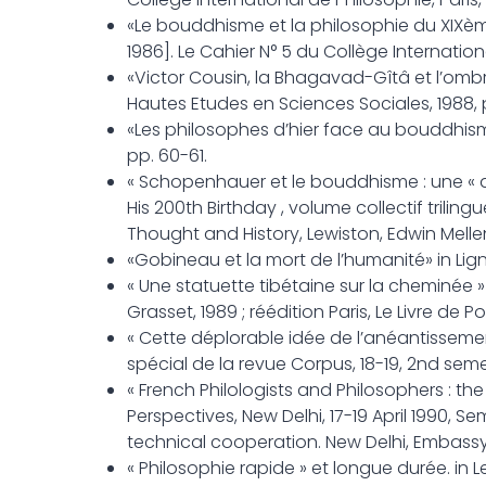
«Le bouddhisme et la philosophie du XIXème
1986]. Le Cahier N° 5 du Collège International
«Victor Cousin, la Bhagavad-Gîtâ et l’ombre d
Hautes Etudes en Sciences Sociales, 1988, p
«Les philosophes d’hier face au bouddhisme»,
pp. 60-61.
« Schopenhauer et le bouddhisme : une « 
His 200th Birthday , volume collectif triling
Thought and History, Lewiston, Edwin Mellen P
«Gobineau et la mort de l’humanité» in Lign
« Une statuette tibétaine sur la cheminée » 
Grasset, 1989 ; réédition Paris, Le Livre de Po
« Cette déplorable idée de l’anéantissement
spécial de la revue Corpus, 18-19, 2nd semes
« French Philologists and Philosophers : the
Perspectives, New Delhi, 17-19 April 1990, Se
technical cooperation. New Delhi, Embassy o
« Philosophie rapide » et longue durée. in 