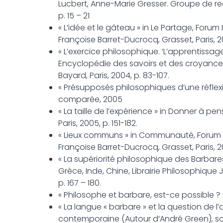
Lucbert, Anne-Marie Gresser. Groupe de rec
p. 15 – 21
« L’idée et le gâteau » in Le Partage, Forum
Françoise Barret-Ducrocq, Grasset, Paris, 20
« L’exercice philosophique. ‘L’apprentissag
Encyclopédie des savoirs et des croyances,
Bayard, Paris, 2004, p. 83-107.
« Présupposés philosophiques d’une réflexio
comparée, 2005
« La taille de l’expérience » in Donner à p
Paris, 2005, p. 151-182.
« Lieux communs » in Communauté, Forum Int
Françoise Barret-Ducrocq, Grasset, Paris, 2
« La supériorité philosophique des Barbares
Grèce, Inde, Chine, Librairie Philosophique J.
p. 167 – 180.
« Philosophe et barbare, est-ce possible ? D
« La langue « barbare » et la question de l
contemporaine (Autour d’André Green), sous