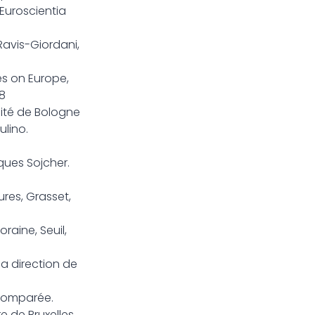
 Euroscientia
Ravis-Giordani,
ves on Europe,
68
sité de Bologne
ulino.
cques Sojcher.
ures, Grasset,
raine, Seuil,
a direction de
e comparée.
re de Bruxelles,