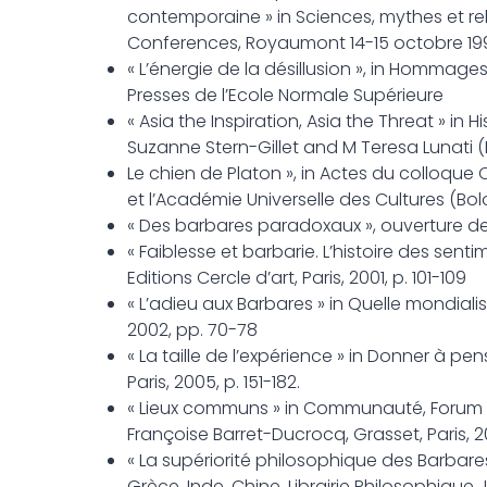
contemporaine » in Sciences, mythes et rel
Conferences, Royaumont 14-15 octobre 199
« L’énergie de la désillusion », in Hommag
Presses de l’Ecole Normale Supérieure
« Asia the Inspiration, Asia the Threat » in
Suzanne Stern-Gillet and M Teresa Lunati (E
Le chien de Platon », in Actes du colloque
et l’Académie Universelle des Cultures (Bol
« Des barbares paradoxaux », ouverture d
« Faiblesse et barbarie. L’histoire des sen
Editions Cercle d’art, Paris, 2001, p. 101-109
« L’adieu aux Barbares » in Quelle mondiali
2002, pp. 70-78
« La taille de l’expérience » in Donner à p
Paris, 2005, p. 151-182.
« Lieux communs » in Communauté, Forum Int
Françoise Barret-Ducrocq, Grasset, Paris, 
« La supériorité philosophique des Barbares
Grèce, Inde, Chine, Librairie Philosophique J.