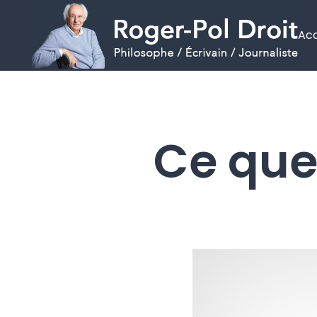
Acc
Aller
au
contenu
Ce que 