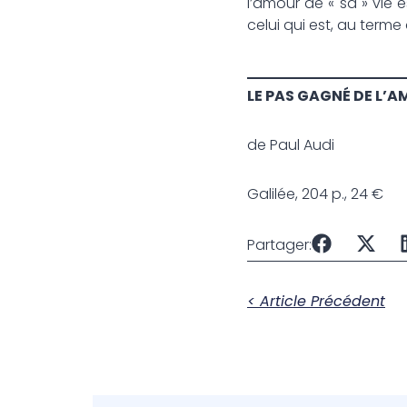
l’amour de « sa » vie e
celui qui est, au terme
LE PAS GAGN
É
DE L’A
de Paul Audi
Galilée, 204 p., 24 €
Partager:
< Article Précédent