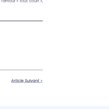
 l’amour « tout court »,
Article Suivant >