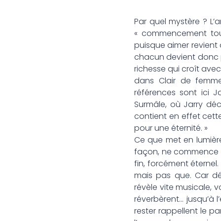
Par quel mystère ? L’a
« commencement toujo
puisque aimer revient à
chacun devient donc plu
richesse qui croît avec
dans Clair de femme,
références sont ici 
Surmâle, où Jarry déc
contient en effet cett
pour une éternité. »
Ce que met en lumière 
façon, ne commence ni
fin, forcément éternel. 
mais pas que. Car dé
révèle vite musicale, 
réverbèrent… jusqu’à l
rester rappellent le p