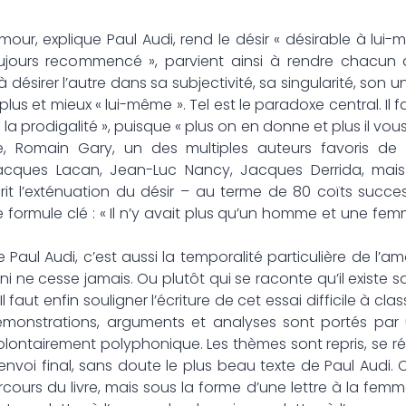
mour, explique Paul Audi, rend le désir « désirable à lui
urs recommencé », parvient ainsi à rendre chacun d
 désirer l’autre dans sa subjectivité, sa singularité, son uni
s et mieux « lui-même ». Tel est le paradoxe central. Il fa
 la prodigalité », puisque « plus on en donne et plus il vou
 Romain Gary, un des multiples auteurs favoris de 
Jacques Lacan, Jean-Luc Nancy, Jacques Derrida, mais a
rit l’exténuation du désir – au terme de 80 coïts succ
e formule clé : « Il n’y avait plus qu’un homme et une femm
Paul Audi, c’est aussi la temporalité particulière de l’am
 ne cesse jamais. Ou plutôt qui se raconte qu’il exist
Il faut enfin souligner l’écriture de cet essai difficile à clas
monstrations, arguments et analyses sont portés par u
volontairement polyphonique. Les thèmes sont repris, se r
’envoi final, sans doute le plus beau texte de Paul Audi
arcours du livre, mais sous la forme d’une lettre à la femm