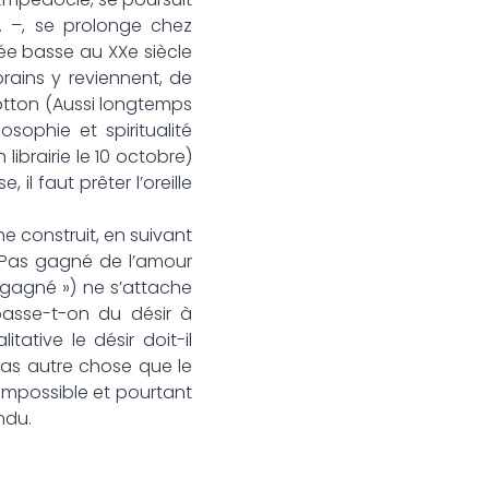
… –, se prolonge chez
rée basse au XXe siècle
rains y reviennent, de
otton (Aussi longtemps
sophie et spiritualité
librairie le 10 octobre)
il faut prêter l’oreille
e construit, en suivant
e Pas gagné de l’amour
s gagné ») ne s’attache
 passe-t-on du désir à
tative le désir doit-il
 pas autre chose que le
e impossible et pourtant
ndu.