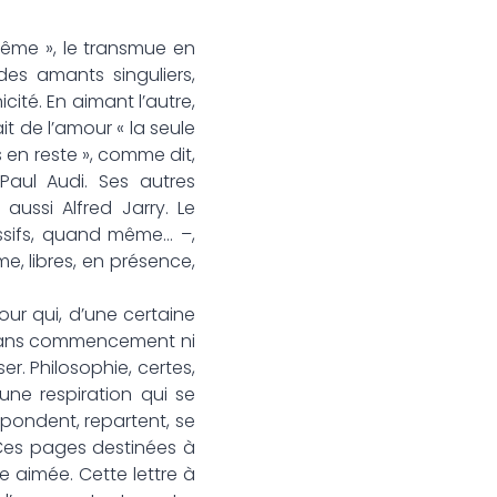
-même », le transmue en
es amants singuliers,
cité. En aimant l’autre,
it de l’amour « la seule
s en reste », comme dit,
Paul Audi. Ses autres
ussi Alfred Jarry. Le
essifs, quand même… –,
e, libres, en présence,
our qui, d’une certaine
e sans commencement ni
ser. Philosophie, certes,
ne respiration qui se
épondent, repartent, se
. Ces pages destinées à
e aimée. Cette lettre à