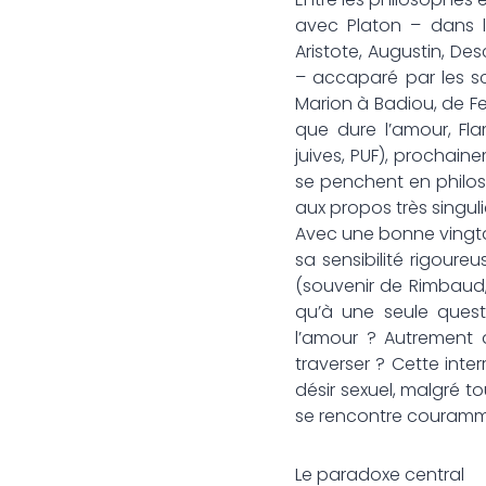
avec Platon – dans l
Aristote, Augustin, De
– accaparé par les sci
Marion à Badiou, de F
que dure l’amour, Flam
juives, PUF), prochaine
se penchent en philosop
aux propos très singuli
Avec une bonne vingtai
sa sensibilité rigour
(souvenir de Rimbaud, 
qu’à une seule questi
l’amour ? Autrement di
traverser ? Cette inte
désir sexuel, malgré to
se rencontre couramme
Le paradoxe central