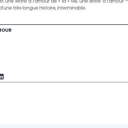
st une lettre à l’amour de « la » vie, une lettre à l’amour –
 d’une très longue histoire, interminable.
MOUR