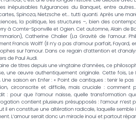
es inépuisables fulgurances du Banquet, entre autres
scartes, Spinoza, Nietzsche et… tutti quanti. Après une ma
ences, la politique, les structures –, bien des contempo
erry à Comte-Sponville et Ogien. Cet automne, Alain de B
marion), Catherine Chalier (La Gravité de l’amour. Philo
ment Francis Wolff (Il n’y a pas d’amour parfait, Fayard, en 
hes sur l’amour. Dans ce regain d’attention et d’analyse, 
ers de Paul Audi.
ne de titres depuis une vingtaine d’années, ce philosoph
euse, une œuvre authentiquement originale. Cette fois, L
Une saison en Enfer : « Point de cantiques : tenir le pa
on, circonscrite et difficile, mais cruciale : comment
t : pour que l’amour naisse, quelle transformation quali
rrogation contient plusieurs présupposés : l’amour n’est
ut il en constitue une altération radicale, laquelle sembl
nt. L’amour serait donc un miracle inouï et partout répa