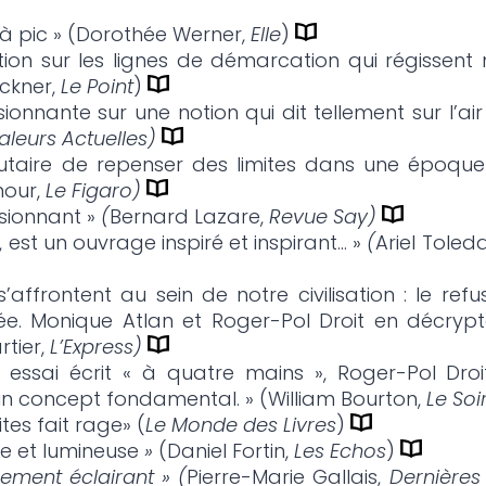
e à pic » (Dorothée Werner,
Elle
)
tion sur les lignes de démarcation qui régissent
ckner,
Le Point
)
onnante sur une notion qui dit tellement sur l’a
leurs Actuelles)
lutaire de repenser des limites dans une époque q
our,
Le Figaro)
ssionnant »
(
Bernard Lazare,
Revue Say)
s, est un ouvrage inspiré et inspirant… »
(
Ariel Toled
affrontent au sein de notre civilisation : le refus
pée. Monique Atlan et Roger-Pol Droit en décrypt
rtier,
L’Express)
 essai écrit « à quatre mains », Roger-Pol Dro
n concept fondamental. » (William Bourton,
Le Soi
ites fait rage» (
Le Monde des Livres
)
te et lumineuse
»
(Daniel Fortin,
Les Echos
)
rement éclairant » (
Pierre-Marie Gallais,
Dernières