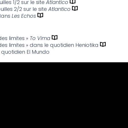
illes 1/2 sur le site
Atlantico
illes 2/2 sur le site
Atlantico
 dans
Les Echos
des limites »
To Vima
des limites » dans le quotidien Heniotika
 quotidien El Mundo