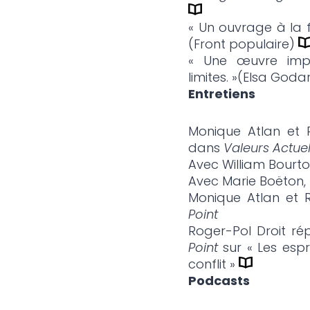
« Un ouvrage à la fo
(Front populaire)
« Une œuvre impo
limites. »(Elsa Godar
Entretiens
Monique Atlan et 
dans
Valeurs Actuel
Avec William Bourto
Avec Marie Boëton, « 
Monique Atlan et R
Point
Roger-Pol Droit ré
Point
sur « Les espri
conflit »
Podcasts