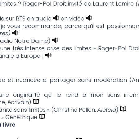
imites ? Roger-Pol Droit invité de Laurent Lemire
(
ale sur RTS en audio
en vidéo
ue je vous recommande, parce qu’il est passionna
bres)
(Radio Notre Dame)
une très intense crise des limites » Roger-Pol Droi
tinale d’Europe 1
nde et nuancée à partager sans modération (A
une originalité qui le rend à mon sens irrem
e, écrivain)
nité sans limites » (Christine Pellen,
Aléteia
)
es » Généthique
 livre