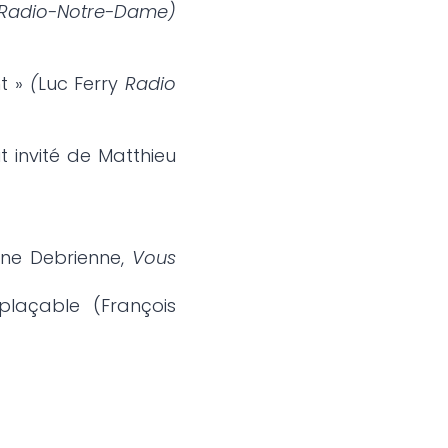
Radio-Notre-Dame)
nt »
(
Luc Ferry
Radio
t invité de Matthieu
nne Debrienne,
Vous
plaçable (François