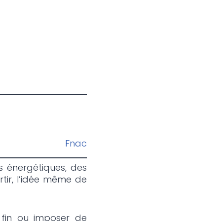
Fnac
–
es énergétiques, des
ortir, l’idée même de
s fin ou imposer de