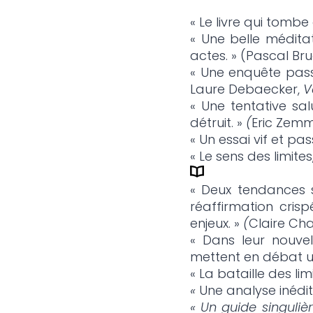
« Le livre qui tomb
« Une belle médita
actes. » (Pascal Bru
« Une enquête passi
Laure Debaecker,
Va
« Une tentative sa
détruit. »
(
Eric Zemm
« Un essai vif et pa
« Le sens des limite
« Deux tendances s’
réaffirmation cris
enjeux. »
(
Claire Cha
« Dans leur nouvel
mettent en débat u
« La bataille des lim
«
Une analyse inédi
« Un guide singuliè