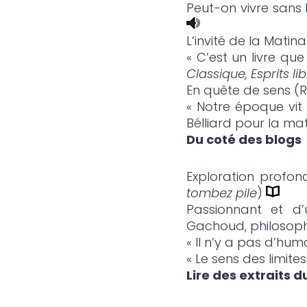
Peut-on vivre sans l
L’invité de la Matin
« C’est un livre q
Classique, Esprits li
En quête de sens 
« Notre époque vit 
Bélliard pour la ma
Du coté des blogs
Exploration profo
tombez pile
)
Passionnant et d’
Gachoud, philosoph
« Il n’y a pas d’huma
« Le sens des limit
Lire des extraits du