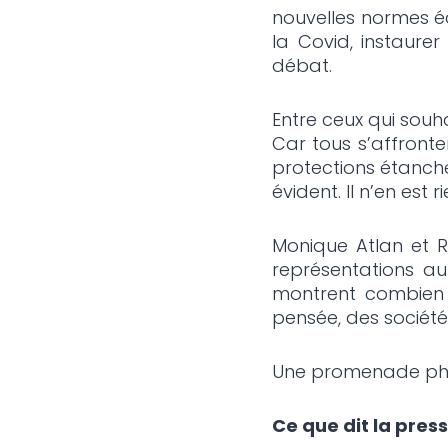
nouvelles normes éc
la Covid, instaurer
débat.
Entre ceux qui souha
Car tous s’affront
protections étanches
évident. Il n’en est ri
Monique Atlan et Ro
représentations au 
montrent combien la
pensée, des sociétés
Une promenade philo
Ce que dit la pres