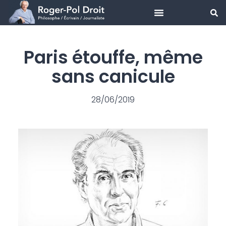
Aller
au
Paris étouffe, même
contenu
sans canicule
28/06/2019