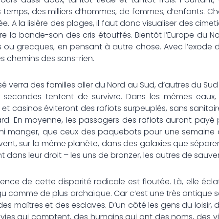
 temps, des milliers d’hommes, de femmes, d’enfants. Cha
. A la lisière des plages, il faut donc visualiser des cimetiè
dre la bande-son des cris étouffés. Bientôt l’Europe du No
nes ou grecques, en pensant à autre chose. Avec l’exode 
les chemins des sans-rien.
 verra des familles aller du Nord au Sud, d’autres du Sud
s secondes tentent de survivre. Dans les mêmes eau
s et casinos éviteront des rafiots surpeuplés, sans sanitai
ard. En moyenne, les passagers des rafiots auront payé 
e ni manger, que ceux des paquebots pour une semaine a
vivent, sur la même planète, dans des galaxies que sépar
 dans leur droit – les uns de bronzer, les autres de sauver
lence de cette disparité radicale est floutée. Là, elle éc
aigu comme de plus archaïque. Car c’est une très antique
 des maîtres et des esclaves. D’un côté les gens du loisir, d
des vies qui comptent, des humains qui ont des noms, des v