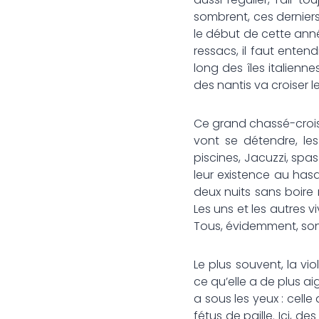
sombrent, ces derniers
le début de cette année
ressacs, il faut enten
long des îles italien
des nantis va croiser 
Ce grand chassé-croisé
vont se détendre, le
piscines, Jacuzzi, spa
leur existence au has
deux nuits sans boir
Les uns et les autres 
Tous, évidemment, sont
Le plus souvent, la vio
ce qu’elle a de plus 
a sous les yeux : celle
fétus de paille. Ici, 