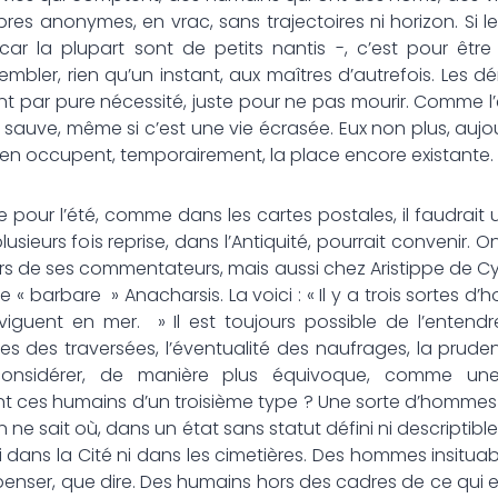
res anonymes, en vrac, sans trajectoires ni horizon. Si 
, car la plupart sont de petits nantis -, c’est pour êtr
mbler, rien qu’un instant, aux maîtres d’autrefois. Les dé
 par pure nécessité, juste pour ne pas mourir. Comme l’e
e sauve, même si c’est une vie écrasée. Eux non plus, aujo
ls en occupent, temporairement, la place encore existante.
 pour l’été, comme dans les cartes postales, il faudrait
usieurs fois reprise, dans l’Antiquité, pourrait convenir.
urs de ses commentateurs, mais aussi chez Aristippe de Cyrè
 « barbare » Anacharsis. La voici : « Il y a trois sortes d’h
viguent en mer. » Il est toujours possible de l’ente
es des traversées, l’éventualité des naufrages, la prude
considérer, de manière plus équivoque, comme une
 ces humains d’un troisième type ? Une sorte d’hommes en
 ne sait où, dans un état sans statut défini ni descriptibl
i dans la Cité ni dans les cimetières. Des hommes insituab
 penser, que dire. Des humains hors des cadres de ce qui e