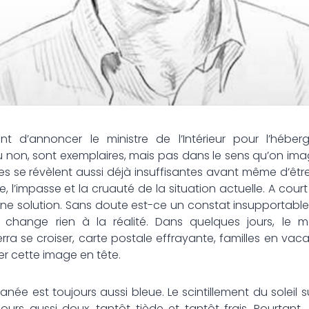
t d’annoncer le ministre de l’Intérieur pour l’hébe
 non, sont exemplaires, mais pas dans le sens qu’on imag
 se révèlent aussi déjà insuffisantes avant même d’être 
re, l’impasse et la cruauté de la situation actuelle. A court 
 solution. Sans doute est-ce un constat insupportable. L
 change rien à la réalité. Dans quelques jours, le m
rra se croiser, carte postale effrayante, familles en va
der cette image en tête.
ranée est toujours aussi bleue. Le scintillement du soleil su
toujours aussi doux, tantôt tiède et tantôt frais. Pourtant