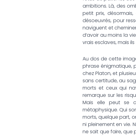
ambitions. Là, des omb
petit prix, désormais
désoeuvrés, pour resse
naviguent et cheminent
d’avoir au moins la vi
vrais esclaves, mais i
Au dos de cette image
phrase énigmatique, pl
chez Platon, et plusie
sans certitude, au sage
morts et ceux qui na
remarque sur les risqu
Mais elle peut se 
métaphysique. Qui sont
morts, quelque part, on
ni pleinement en vie. N
ne sait que faire, que