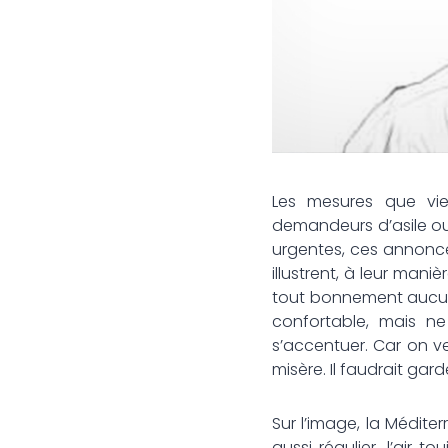
Les mesures que vien
demandeurs d’asile ou
urgentes, ces annonces
illustrent, à leur maniè
tout bonnement aucune
confortable, mais ne
s’accentuer. Car on ve
misère. Il faudrait gar
Sur l’image, la Méditer
aussi régulier, l’air 