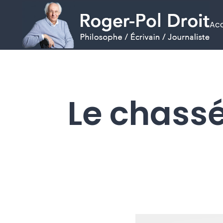
Acc
Aller
au
contenu
Le chassé