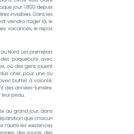
que jour. 1.800 depuis
res invisibles. Dans les
rd viendra nager là, le
des vacances, le repos
 au Nord. Les premières
x, des paquebots avec
res, où des gens jouent
plus cher, pour une ou
vec buffet à volonté.
ent des années-lumière.
 leur peau.
late au grand jour, dans
 séparation que chacun
e l’autre les existences
isages, des soucis, des