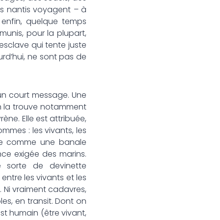
les nantis voyagent – à
e enfin, quelque temps
munis, pour la plupart,
sclave qui tente juste
urd’hui, ne sont pas de
 un court message. Une
 On la trouve notamment
ne. Elle est attribuée,
ommes : les vivants, les
ndre comme une banale
nce exigée des marins.
 sorte de devinette
tre les vivants et les
e. Ni vraiment cadavres,
les, en transit. Dont on
st humain (être vivant,