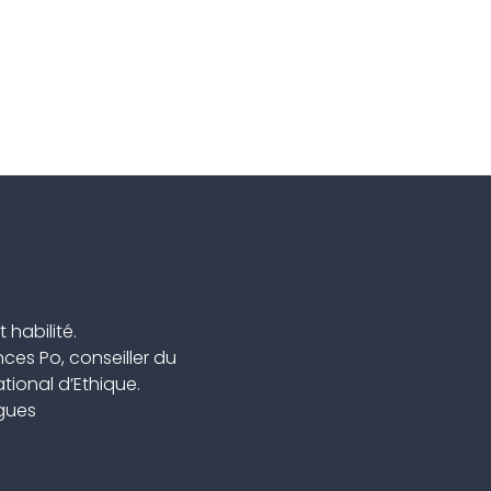
 habilité.
ces Po, conseiller du
ional d’Ethique.
ngues