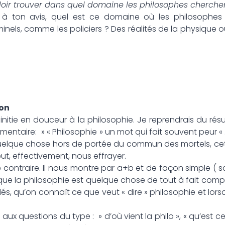
lloir trouver dans quel domaine les philosophes cherchent
n, à ton avis, quel est ce domaine où les philosophes 
minels, comme les policiers ? Des réalités de la physique
zon
s initie en douceur à la philosophie. Je reprendrais du r
aire: » « Philosophie » un mot qui fait souvent peur 
quelque chose hors de portée du commun des mortels, cet
eut, effectivement, nous effrayer.
e contraire. Il nous montre par a+b et de façon simple (
) que la philosophie est quelque chose de tout à fait co
lés, qu’on connaît ce que veut « dire » philosophie et lors
s aux questions du type : » d’où vient la philo », « qu’est ce