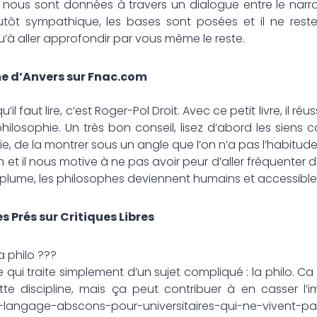
c. nous sont données à travers un dialogue entre le narrate
tôt sympathique, les bases sont posées et il ne reste
qu’à aller approfondir par vous même le reste.
e d’Anvers sur Fnac.com
u’il faut lire, c’est Roger-Pol Droit. Avec ce petit livre, il réus
 philosophie. Un très bon conseil, lisez d’abord les siens ca
e, de la montrer sous un angle que l’on n’a pas l’habitude de
 et il nous motive à ne pas avoir peur d’aller fréquenter 
 sa plume, les philosophes deviennent humains et accessible
 Prés sur Critiques Libres
a philo ???
 qui traite simplement d’un sujet compliqué : la philo. Ca 
tte discipline, mais ça peut contribuer à en casser l
un-langage-abscons-pour-universitaires-qui-ne-vivent-p