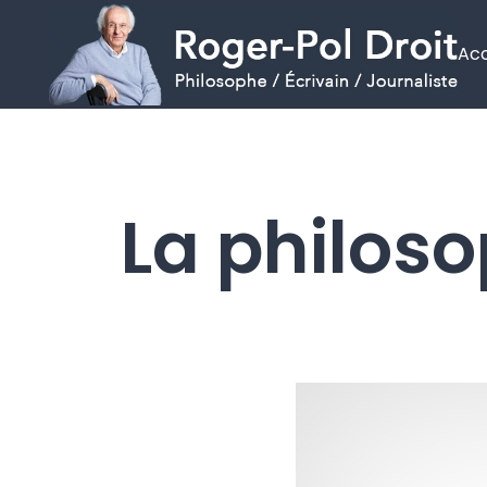
Acc
Aller
au
contenu
La philoso