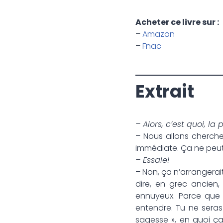
Acheter ce livre sur :
–
Amazon
–
Fnac
Extrait
– Alors, c’est quoi, la 
– Nous allons cherche
immédiate. Ça ne peut
– Essaie!
– Non, ça n’arrangerait
dire, en grec ancien
ennuyeux. Parce que 
entendre. Tu ne sera
sagesse », en quoi ça