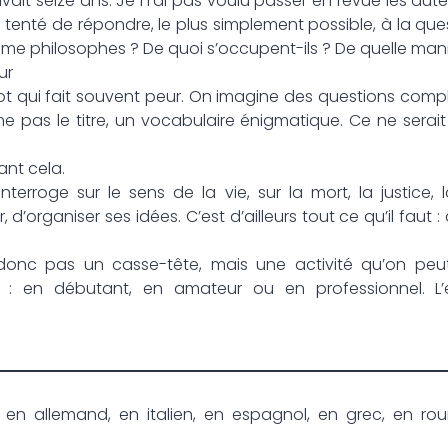
 avait seize ans. Je n’ai pas voulu passer en revue les aut
ôt tenté de répondre, le plus simplement possible, à la que
me philosophes ? De quoi s’occupent-ils ? De quelle mani
ur
ot qui fait souvent peur. On imagine des questions compl
as le titre, un vocabulaire énigmatique. Ce ne serait
ant cela.
terroge sur le sens de la vie, sur la mort, la justice, 
d’organiser ses idées. C’est d’ailleurs tout ce qu’il faut :
 donc pas un casse-tête, mais une activité qu’on pe
 : en débutant, en amateur ou en professionnel. L’e
, en allemand, en italien, en espagnol, en grec, en ro