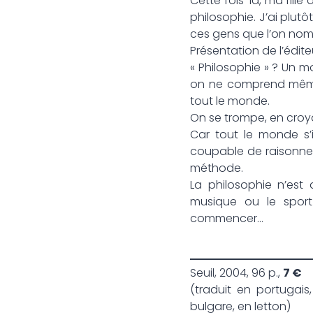
Cette fois-là, ma fille
philosophie. J’ai plut
ces gens que l’on nom
Présentation de l’édite
« Philosophie » ? Un m
on ne comprend même p
tout le monde.
On se trompe, en croy
Car tout le monde s’in
coupable de raisonner, 
méthode.
La philosophie n’est
musique ou le sport
commencer…
Seuil, 2004, 96 p.,
7 €
(traduit en portugais
bulgare, en letton)