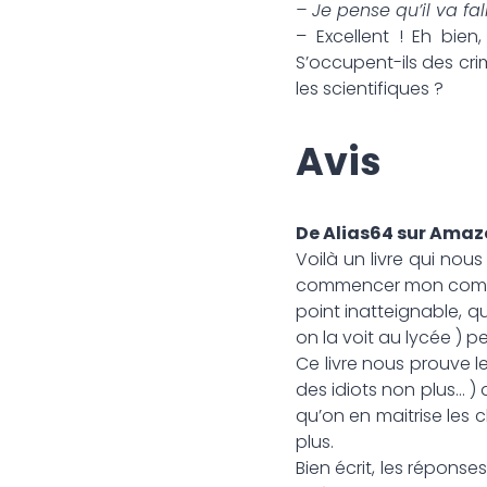
– Je pense qu’il va fa
– Excellent ! Eh bie
S’occupent-ils des cri
les scientifiques ?
Avis
De Alias64 sur Ama
Voilà un livre qui nou
commencer mon comment
point inatteignable, 
on la voit au lycée ) p
Ce livre nous prouve l
des idiots non plus… 
qu’on en maitrise les c
plus.
Bien écrit, les réponse