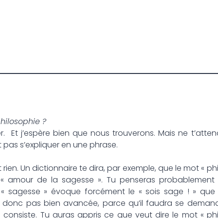
philosophie ?
r. Et j’espère bien que nous trouverons. Mais ne t’att
 pas s’expliquer en une phrase.
 rien. Un dictionnaire te dira, par exemple, que le mot « ph
, « amour de la sagesse ». Tu penseras probablement 
« sagesse » évoque forcément le « sois sage ! » que 
s donc pas bien avancée, parce qu’il faudra se demand
 consiste. Tu auras appris ce que veut dire le mot « phi