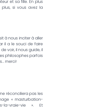
ur et sa fille. En plus
 plus, si vous avez la
sit à nous inciter à aller
r il a le souci de faire
 voir, il nous guide, il
des philosophes parfois
s… merci!
ne réconciliera pas les
’image « masturbation-
as-la-vraie-vie ». Et