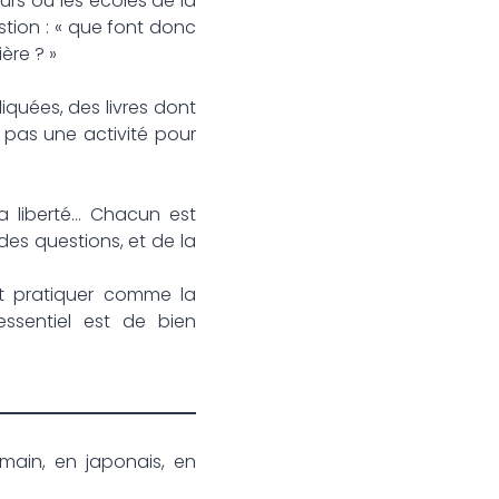
eurs ou les écoles de la
stion : « que font donc
ère ? »
iquées, des livres dont
 pas une activité pour
la liberté… Chacun est
 des questions, et de la
ut pratiquer comme la
ssentiel est de bien
umain, en japonais, en