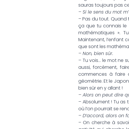
sauras toujours pas ce
– Si le sens du mot m’
– Pas du tout. Quand t
ça que tu connais le
mathématiques ». Tu 
Maintenant, l’enfant co
que sont les mathéma
– Non, bien sûr.
– Tu vois… le mot ne s
aussi, forcément, fa
commences à faire de
géométrie. Et le Japon,
bien sûr en y allant !
– Alors on peut dire qu
– Absolument ! Tu as trè
où l’on pourrait se re
– D’accord, alors on fa
– On cherche à savoir