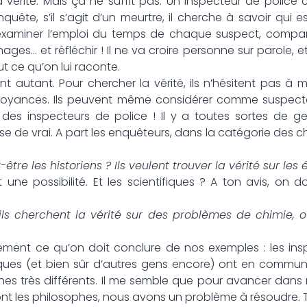
a vérité. Mais ça ne suffit pas. Un inspecteur de police c
ête, s’il s’agit d’un meurtre, il cherche à savoir qui est
examiner l’emploi du temps de chaque suspect, compare
ges… et réfléchir ! Il ne va croire personne sur parole, e
 ce qu’on lui raconte.
t autant. Pour chercher la vérité, ils n’hésitent pas à 
croyances. Ils peuvent même considérer comme suspecte
des inspecteurs de police ! Il y a toutes sortes de g
 de vrai. A part les enquêteurs, dans la catégorie des ch
-être les historiens ? Ils veulent trouver la vérité sur l
st une possibilité. Et les scientifiques ? A ton avis, on d
 ils cherchent la vérité sur des problèmes de chimie,
lement ce qu’on doit conclure de nos exemples : les insp
ifiques (et bien sûr d’autres gens encore) ont en commun
s très différents. Il me semble que pour avancer dans
ont les philosophes, nous avons un problème à résoudre. T