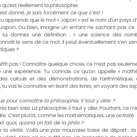
 qu’est réellement la philosophie.
est donné, je sais forcément ce que c’est !
u apprends que le mot « Japon » est le nom d’un pays d’A
 Japon. Ou bien, imagine un enfant ne sachant pas ce q
lui donnes une définition : « une science des nomb
nnaît le sens de ce mot. Il peut éventuellement s’en servir
tiques ?
uffit pas ! Connaître quelque chose, ce n’est pas seuleme
ire une expérience. Tu connais ce qu’on appelle « mat
s calculs et des démonstrations, de l’arithmétique, 
 tu vas le connaître en lisant des livres, en voyant des exp
e pour connaître la philosophie, il faut y aller ?
s bien saisi. La philosophie, il faut y aller. Pourtant, ce n
ndre. C’est plutôt, comme les mathématiques, une activité.
it quoi, quand on fait de la philo ?
 la vérité. Voilà une pas mauvaise base de départ : la 