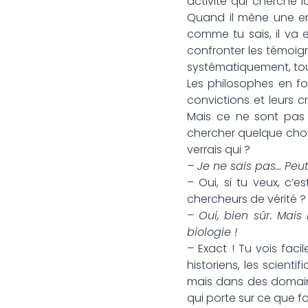
activité qui cherche l
Quand il mène une enqu
comme tu sais, il va 
confronter les témoigna
systématiquement, tout
Les philosophes en fon
convictions et leurs 
Mais ce ne sont pas 
chercher quelque chose
verrais qui ?
– Je ne sais pas… Peut
– Oui, si tu veux, c’e
chercheurs de vérité ?
– Oui, bien sûr. Mais
biologie !
– Exact ! Tu vois faci
historiens, les scient
mais dans des domaine
qui porte sur ce que f