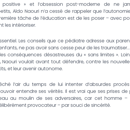
n positive » et l’obsession post-moderne de ne jama
its, Aldo Naouri n’a cessé de rappeler que l’autonomie,
première tâche de l’éducation est de les poser – avec pou
 les intérioriser.
essentiel. Les conseils que ce pédiatre adresse aux pare
 enfants, ne pas avoir sans cesse peur de les traumatiser…
s conséquences désastreuses du « sans limites ». Loi
, Naouri voulait avant tout défendre, contre les nouvelles
ts, et leur avenir autonome.
ché l’air du temps de lui intenter d’absurdes procè
voir entendre ses vérités. Il est vrai que ses prises de
’eau au moulin de ses adversaires, car cet homme – dé
élibérément provocateur – par souci de sincérité.