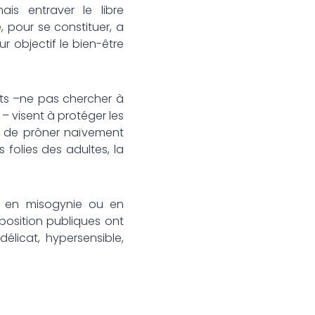
is entraver le libre
 pour se constituer, a
r objectif le bien-être
nts –ne pas chercher à
 – visent à protéger les
n de prôner naïvement
 folies des adultes, la
s en misogynie ou en
 position publiques ont
licat, hypersensible,