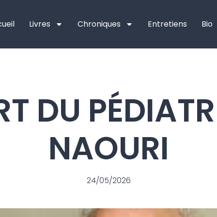
ueil
Livres
Chroniques
Entretiens
Bio
RT DU PÉDIATR
NAOURI
24/05/2026