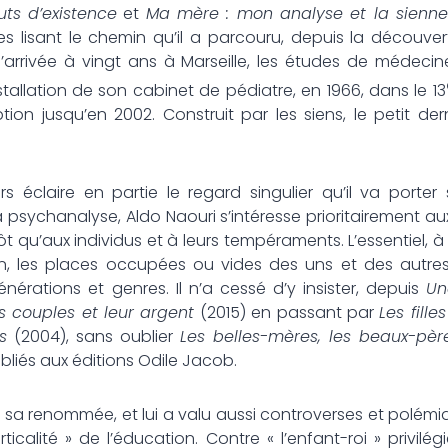
ts d’existence
et
Ma mère : mon analyse et la sienne
es lisant le chemin qu’il a parcouru, depuis la découve
 l’arrivée à vingt ans à Marseille, les études de médeci
’installation de son cabinet de pédiatre, en 1966, dans le 13
tion jusqu’en 2002. Construit par les siens, le petit der
 éclaire en partie le regard singulier qu’il va porter 
 psychanalyse, Aldo Naouri s’intéresse prioritairement aux
tôt qu’aux individus et à leurs tempéraments. L’essentiel, 
on, les places occupées ou vides des uns et des autres
énérations et genres. Il n’a cessé d’y insister, depuis
Un
s couples et leur argent
(2015) en passant par
Les fille
s
(2004), sans oublier
Les belles-mères, les beaux-père
ubliés aux éditions Odile Jacob.
it sa renommée, et lui a valu aussi controverses et polémi
ticalité » de l’éducation. Contre « l’enfant-roi » privilég