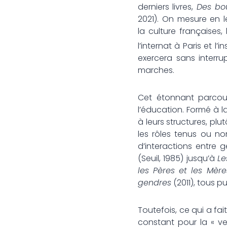
derniers livres,
Des bou
2021). On mesure en l
la culture françaises,
l’internat à Paris et l
exercera sans interrup
marches.
Cet étonnant parcours
l’éducation. Formé à la
à leurs structures, plu
les rôles tenus ou n
d’interactions entre g
(Seuil, 1985) jusqu’à
Le
les Pères et les Mère
gendres
(2011), tous p
Toutefois, ce qui a fa
constant pour la « ver