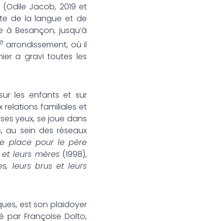
(Odile Jacob, 2019 et
rte de la langue et de
ne à Besançon, jusqu’à
e
arrondissement, où il
nier a gravi toutes les
sur les enfants et sur
 relations familiales et
à ses yeux, se joue dans
, au sein des réseaux
e place pour le père
s et leurs mères
(1998),
s, leurs brus et leurs
ques, est son plaidoyer
ié par Françoise Dolto,