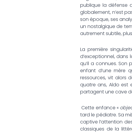
publique la défense d
globalement, n’est pa
son époque, ses analys
un nostalgique de temp
autrement subtile, plu
La première singulari
d’exceptionnel, dans l
qu’il a connues. Son p
enfant d’une mère qu
ressources, vit alors d
quatre ans, Aldo est 
partagent une cave d
Cette enfance «
objec
tard le pédiatre. Sa m
captive l’attention d
classiques de la litt