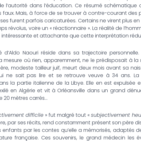
e l’autorité dans l’éducation. Ce résumé schématique 
s faux. Mais, à force de se trouver à contre-courant des
es furent parfois caricaturées. Certains ne virent plus en 
s révolus, voire un « réactionnaire ». La réalité de l’ho
s intéressante et attachante que cette interprétation rédu
té d’Aldo Naouri réside dans sa trajectoire personnelle
a mesure où rien, apparemment, ne le prédisposait à la r
ère, modeste tailleur juif, meurt deux mois avant sa naiss
i ne sait pas lire et se retrouve veuve à 34 ans. La 
ans la partie italienne de la Libye. Elle en est expulsée 
exilé en Algérie et vit à Orléansville dans un grand dén
e 20 mètres carrés…
tivement difficile
» fut malgré tout «
subjectivement he
ère, par ses récits, rend constamment présent son père dis
es enfants par les contes qu’elle a mémorisés, adaptés 
érature française. Ces souvenirs, le grand médecin le