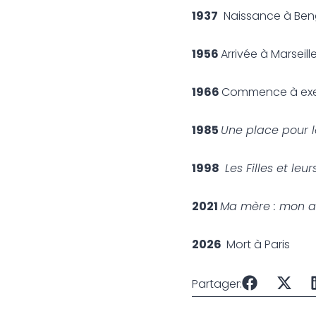
1937
Naissance à Beng
1956
Arrivée à Marsei
1966
Commence à exer
1985
Une place pour l
1998
Les Filles et leu
2021
Ma mère : mon an
2026
Mort à Paris
Partager: