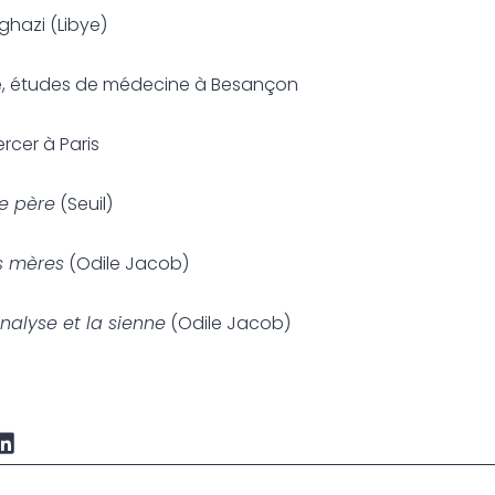
hazi (Libye)
lle, études de médecine à Besançon
cer à Paris
e père
(Seuil)
rs mères
(Odile Jacob)
alyse et la sienne
(Odile Jacob)