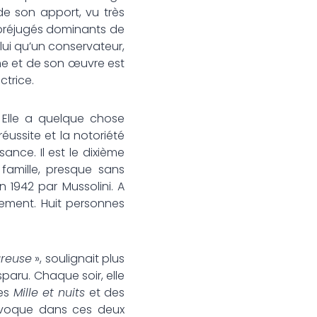
de son apport, vu très
 préjugés dominants de
lui qu’un conservateur,
mme et de son œuvre est
ctrice.
. Elle a quelque chose
éussite et la notoriété
ance. Il est le dixième
famille, presque sans
en 1942 par Mussolini. A
uement. Huit personnes
ureuse
», soulignait plus
paru. Chaque soir, elle
des
Mille et nuits
et des
s évoque dans ces deux