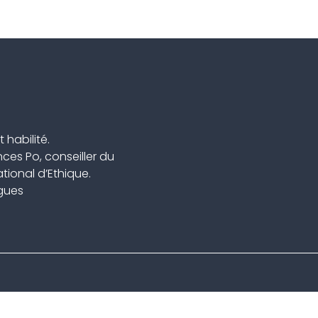
 habilité.
ces Po, conseiller du
ional d’Ethique.
ngues