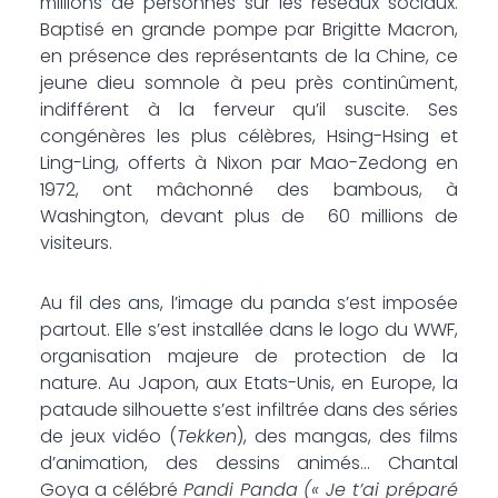
millions de personnes sur les réseaux sociaux.
Baptisé en grande pompe par Brigitte Macron,
en présence des représentants de la Chine, ce
jeune dieu somnole à peu près continûment,
indifférent à la ferveur qu’il suscite. Ses
congénères les plus célèbres, Hsing-Hsing et
Ling-Ling, offerts à Nixon par Mao-Zedong en
1972, ont mâchonné des bambous, à
Washington, devant plus de 60 millions de
visiteurs.
Au fil des ans, l’image du panda s’est imposée
partout. Elle s’est installée dans le logo du WWF,
organisation majeure de protection de la
nature. Au Japon, aux Etats-Unis, en Europe, la
pataude silhouette s’est infiltrée dans des séries
de jeux vidéo (
Tekken
), des mangas, des films
d’animation, des dessins animés… Chantal
Goya a célébré
Pandi Panda
(« Je t’ai préparé