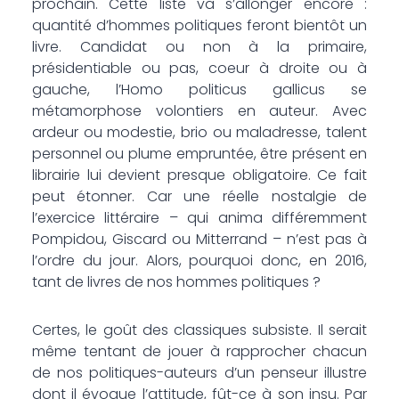
prochain. Cette liste va s’allonger encore :
quantité d’hommes politiques feront bientôt un
livre. Candidat ou non à la primaire,
présidentiable ou pas, coeur à droite ou à
gauche, l’Homo politicus gallicus se
métamorphose volontiers en auteur. Avec
ardeur ou modestie, brio ou maladresse, talent
personnel ou plume empruntée, être présent en
librairie lui devient presque obligatoire. Ce fait
peut étonner. Car une réelle nostalgie de
l’exercice littéraire – qui anima différemment
Pompidou, Giscard ou Mitterrand – n’est pas à
l’ordre du jour. Alors, pourquoi donc, en 2016,
tant de livres de nos hommes politiques ?
Certes, le goût des classiques subsiste. Il serait
même tentant de jouer à rapprocher chacun
de nos politiques-auteurs d’un penseur illustre
dont il évoque l’attitude, fût-ce à son insu. Par