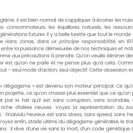
égitime. Il est bien normal de s’appliquer à écarter les nuis
s consommateurs, les équilibres naturels, les ressour
énérations futures. Il y a belle lurette que tout le monde
phe Hans Jonas, dans
Le principe responsabilité
, en 197
 entre la puissance démesurée de nos techniques et not
omme aux précautions à prendre. Qu’on veuille éliminer d
r est qu’on ne parle et ne pense plus qu’à cela. Comm
 tout – seul mode d’action, seul objectif. Cette obsession
le « dégagisme » est devenu son moteur principal. Ce qu’
n projette, ce qu’on chasse plus essentiel que ce qu’on 
t par le fait qu’il est sans corruption, sans scandale,
 riche d’idées neuves. Voyez la représentation du b
 l’individu heureux est sans stress, sans speed, sans he
Voyez enfin, stade ultime du dégagisme généralisé, le tr
ns : il rêve d’une vie sans la mort, d’un code génétique