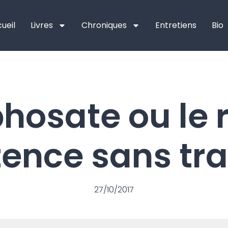
ueil
Livres
Chroniques
Entretiens
Bio
phosate ou le 
stence sans tr
27/10/2017