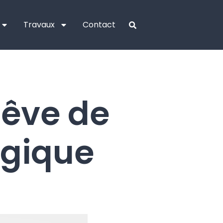
Travaux
Contact
rêve de
agique