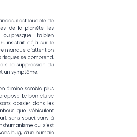
ances, il est louable de
ces de la planète, les
 – ou presque – l’a bien
9, insistait déjà sur le
re manque d’attention
es risques se comprend.
e si la suppression du
 est un symptôme.
on élimine semble plus
propose. Le bon élu se
 sans dossier dans les
onheur que véhiculent
urt, sans souci, sans à
anshumanisme qui s’est
 sans bug, d’un humain