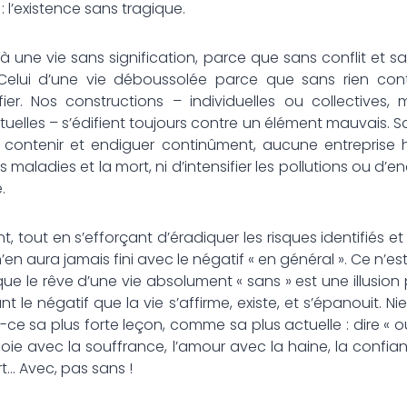
 : l’existence sans tragique.
t, à une vie sans signification, parce que sans conflit et
. Celui d’une vie déboussolée parce que sans rien cont
ifier. Nos constructions – individuelles ou collectives,
ctuelles – s’édifient toujours contre un élément mauvais. 
ut contenir et endiguer continûment, aucune entreprise h
es maladies et la mort, ni d’intensifier les pollutions ou d’
.
 tout en s’efforçant d’éradiquer les risques identifiés et ci
en aura jamais fini avec le négatif « en général ». Ce n’e
 que le rêve d’une vie absolument « sans » est une illusion
 le négatif que la vie s’affirme, existe, et s’épanouit. N
-ce sa plus forte leçon, comme sa plus actuelle : dire « o
 joie avec la souffrance, l’amour avec la haine, la confia
t… Avec, pas sans !