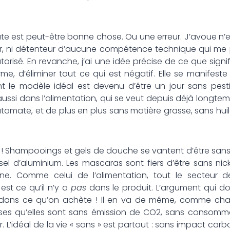
te est peut-être bonne chose. Ou une erreur. J’avoue n’en 
ur, ni détenteur d’aucune compétence technique qui me pe
torisé. En revanche, j’ai une idée précise de ce que signif
me, d’éliminer tout ce qui est négatif. Elle se manifest
ont le modèle idéal est devenu d’être un jour sans pes
 aussi dans l’alimentation, qui se veut depuis déjà longte
tamate, et de plus en plus sans matière grasse, sans hui
t ! Shampooings et gels de douche se vantent d’être sa
sel d’aluminium. Les mascaras sont fiers d’être sans nick
ne. Comme celui de l’alimentation, tout le secteur
est ce qu’il n’y a
pas
dans le produit. L’argument qui doi
dans ce qu’on achète ! Il en va de même, comme chacu
ses qu’elles sont sans émission de CO2, sans consommat
. L’idéal de la vie « sans » est partout : sans impact car