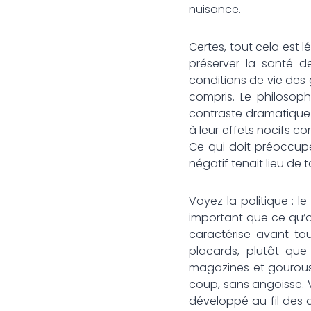
nuisance.
Certes, tout cela est l
préserver la santé de
conditions de vie des g
compris. Le philoso
contraste dramatique
à leur effets nocifs c
Ce qui doit préoccupe
négatif tenait lieu de
Voyez la politique : 
important que ce qu’o
caractérise avant tou
placards, plutôt que
magazines et gourous :
coup, sans angoisse. 
développé au fil des a