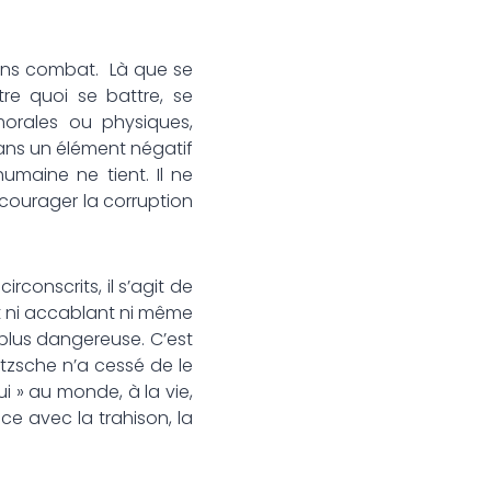
 sans combat. Là que se
re quoi se battre, se
 morales ou physiques,
Sans un élément négatif
umaine ne tient. Il ne
encourager la corruption
rconscrits, il s’agit de
st ni accablant ni même
 plus dangereuse. C’est
ietzsche n’a cessé de le
ui » au monde, à la vie,
nce avec la trahison, la