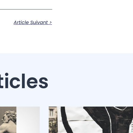
Article Suivant >
ticles