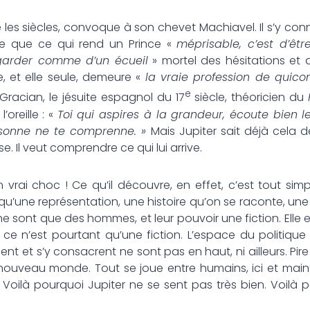
e les siècles, convoque à son chevet Machiavel. Il s’y conn
elle que ce qui rend un Prince «
méprisable, c’est d’êt
garder comme d’un écueil
» mortel des hésitations et
e, et elle seule, demeure «
la vraie profession de quic
e
Gracian, le jésuite espagnol du 17
siècle, théoricien du
l’oreille : «
Toi qui aspires à la grandeur, écoute bien le
rsonne ne te comprenne. »
Mais Jupiter sait déjà cela de
. Il veut comprendre ce qui lui arrive.
un vrai choc ! Ce qu’il découvre, en effet, c’est tout s
t qu’une représentation, une histoire qu’on se raconte, u
x ne sont que des hommes, et leur pouvoir une fiction. Elle
is ce n’est pourtant qu’une fiction. L’espace du politiq
ent et s’y consacrent ne sont pas en haut, ni ailleurs. Pire 
i nouveau monde. Tout se joue entre humains, ici et main
t. Voilà pourquoi Jupiter ne se sent pas très bien. Voilà 