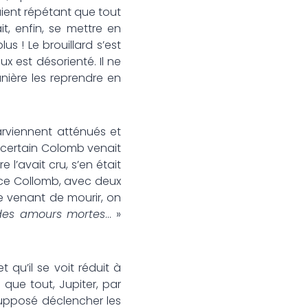
laient répétant que tout
t, enfin, se mettre en
s ! Le brouillard s’est
ux est désorienté. Il ne
anière les reprendre en
arviennent atténués et
n certain Colomb venait
l’avait cru, s’en était
 ce Collomb, avec deux
te venant de mourir, on
 des amours mortes
… »
t qu’il se voit réduit à
 que tout, Jupiter, par
 supposé déclencher les