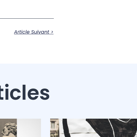
Article Suivant >
ticles