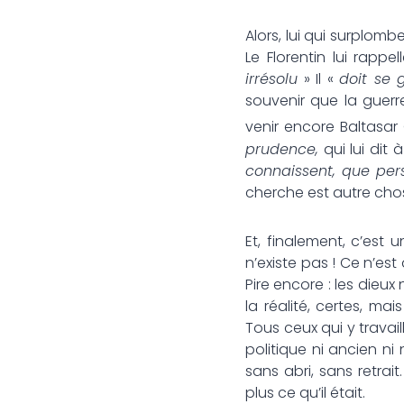
Alors, lui qui surplomb
Le Florentin lui rapp
irrésolu
» Il «
doit se 
souvenir que la guerr
venir encore Baltasar 
prudence,
qui lui dit à 
connaissent, que pe
cherche est autre chose
Et, finalement, c’est 
n’existe pas ! Ce n’es
Pire encore : les dieu
la réalité, certes, ma
Tous ceux qui y travaill
politique ni ancien n
sans abri, sans retrai
plus ce qu’il était.