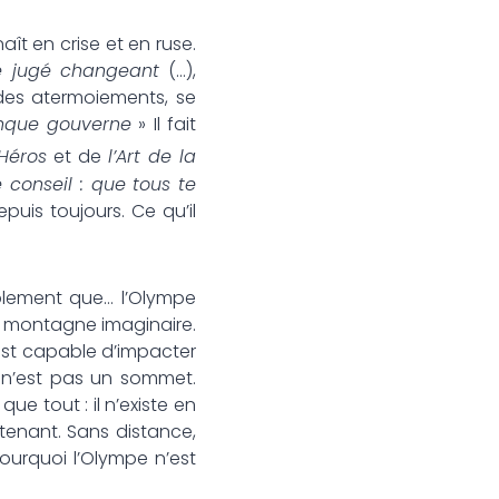
aît en crise et en ruse.
re jugé changeant
(…),
 des atermoiements, se
onque gouverne
» Il fait
Héros
et de
l’Art de la
 conseil : que tous te
puis toujours. Ce qu’il
implement que… l’Olympe
ne montagne imaginaire.
 est capable d’impacter
ue n’est pas un sommet.
que tout : il n’existe en
tenant. Sans distance,
pourquoi l’Olympe n’est