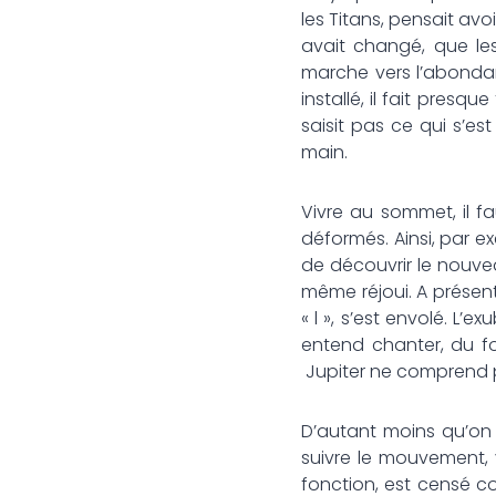
les Titans, pensait avo
avait changé, que les
marche vers l’abondanc
installé, il fait presq
saisit pas ce qui s’es
main.
Vivre au sommet, il fa
déformés. Ainsi, par e
de découvrir le nouvea
même réjoui. A présent
« l », s’est envolé. L
entend chanter, du fo
Jupiter ne comprend 
D’autant moins qu’on lu
suivre le mouvement, v
fonction, est censé co