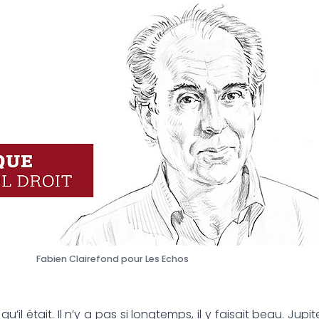
Fabien Clairefond pour Les Echos
u’il était. Il n’y a pas si longtemps, il y faisait beau. Jupit