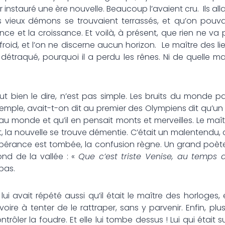
ir instauré une ère nouvelle. Beaucoup l’avaient cru. Ils al
 vieux démons se trouvaient terrassés, et qu’on pouvai
e et la croissance. Et voilà, à présent, que rien ne va plu
ue froid, et l’on ne discerne aucun horizon. Le maître des lie
t détraqué, pourquoi il a perdu les rênes. Ni de quelle m
ut bien le dire, n’est pas simple. Les bruits du monde p
xemple, avait-t-on dit au premier des Olympiens dit qu’u
u monde et qu’il en pensait monts et merveilles. Le maître 
, la nouvelle se trouve démentie. C’était un malentendu,
’exubérance est tombée, la confusion règne. Un grand poè
nd de la vallée : «
Que c’est triste Venise, au temps
pas.
i avait répété aussi qu’il était le maître des horloges, e
oire à tenter de le rattraper, sans y parvenir. Enfin, plus
ntrôler la foudre. Et elle lui tombe dessus ! Lui qui était