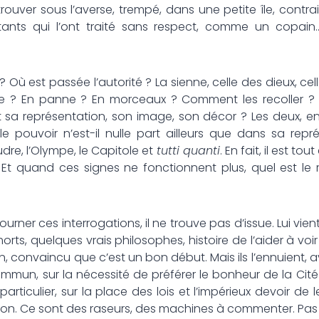
rouver sous l’averse, trempé, dans une petite île, contr
ants qui l’ont traité sans respect, comme un copain…
 est passée l’autorité ? La sienne, celle des dieux, cell
lade ? En panne ? En morceaux ? Comment les recoller ?
sa représentation, son image, son décor ? Les deux, en f
e pouvoir n’est-il nulle part ailleurs que dans sa repré
udre, l’Olympe, le Capitole et
tutti quanti
. En fait, il est to
t. Et quand ces signes ne fonctionnent plus, quel est le
tourner ces interrogations, il ne trouve pas d’issue. Lui vien
orts, quelques vrais philosophes, histoire de l’aider à voi
on, convaincu que c’est un bon début. Mais ils l’ennuient, 
commun, sur la nécessité de préférer le bonheur de la Ci
particulier, sur la place des lois et l’impérieux devoir de 
ction. Ce sont des raseurs, des machines à commenter. Pa