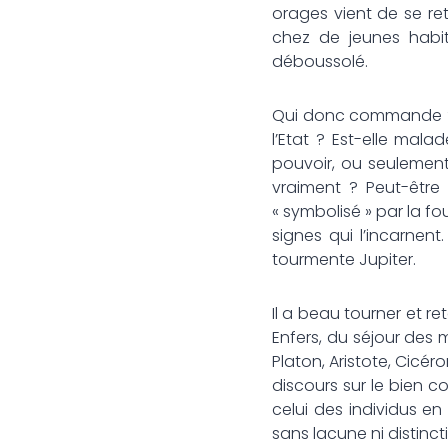
orages vient de se ret
chez de jeunes habit
déboussolé.
Qui donc commande ? Où
l’Etat ? Est-elle ma
pouvoir, ou seulement 
vraiment ? Peut-être l
« symbolisé » par la fo
signes qui l’incarnen
tourmente Jupiter.
Il a beau tourner et re
Enfers, du séjour des m
Platon, Aristote, Cicér
discours sur le bien 
celui des individus en 
sans lacune ni distin