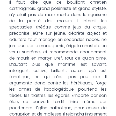
Il faut dire que ce bouillant chrétien
carthaginois, grand polémiste et grand styliste,
n’y allait pas de main morte dans le rigorisme
de la pureté des mœurs. Il interdit les
spectacles, théâtre comme jeux du cirque,
préconise jeûne sur jeûne, décrète abject et
adultère tout mariage en secondes noces, ne
jure que par la monogamie, érige la chasteté en
vertu suprême, et recommande chaudement
de mourir en martyr. Bref, tout ce qu’on aime.
D’autant plus que l’homme est savant,
intelligent, cultivé, brillant… autant qu’il est
fanatique, ce qui n’est pas peu dire. Il
argumente donc contre les hérétiques, forge
les armes de l’apologétique, pourfend les
tièdes, les traîtres, les égarés. Emporté par son
élan, ce converti tardif finira même par
pourfendre l’Eglise catholique, pour cause de
corruption et de mollesse. Il rejoindra finalement