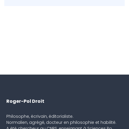
Roger-Pol Droit
Philosophe, écrivain, éditorialiste.
Normalien, agrégé, docteur en philosophie et habilité.
A été chercheur au CNRS, enseignant à Sciences Po,