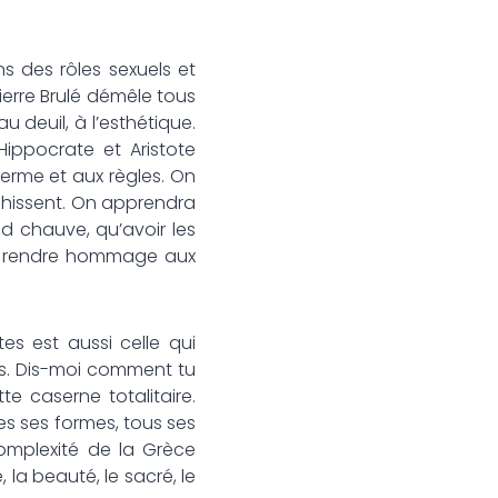
s des rôles sexuels et
ierre Brulé démêle tous
u deuil, à l’esthétique.
Hippocrate et Aristote
sperme et aux règles. On
chissent. On apprendra
d chauve, qu’avoir les
our rendre hommage aux
tes est aussi celle qui
fes. Dis-moi comment tu
e caserne totalitaire.
tes ses formes, tous ses
complexité de la Grèce
, la beauté, le sacré, le