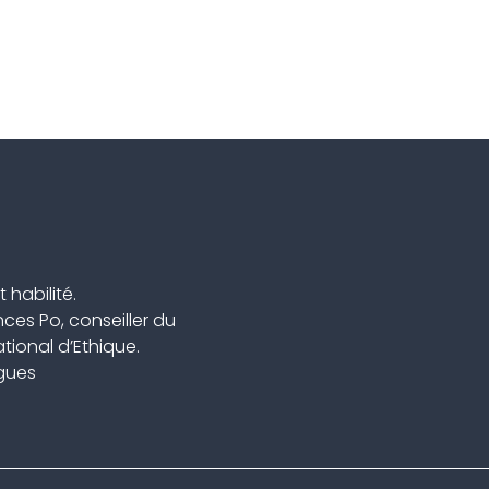
 habilité.
ces Po, conseiller du
ional d’Ethique.
ngues