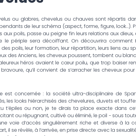
elus ou glabres, chevelus ou chauves sont répartis dan
dépendants de leur schéma (aspect, forme, figure, look…). P
és aux poils, passe au peigne fin leurs relations aux dieux, a
ue le périple sera décoiffant. On découvrira comment 
s poils, leur formation, leur répartition, leurs liens au 
eux des Anciens, les cheveux poussent, tombent ou blan
ureux héros avaient le cœur poilu, que trop baiser ren
a bravoure, qu’il convient de s’arracher les cheveux p
ue est concernée : la société ultra-disciplinaire de Spar
ès, les looks hiérarchisés des chevelures, duvets et touf
 t’épiles ou non, je te dirais ta place exacte dans cett
itant ou répugnant, cultivé ou éliminé, le poil − sous tou
une voie d’accès singulièrement riche et diverse à la 
t, il se révèle, à l’arrivée, en prise directe avec la sexualité