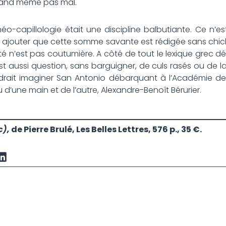
quand même pas mal.
héo-capillologie était une discipline balbutiante. Ce n’est
il ajouter que cette somme savante est rédigée sans chi
ité n’est pas coutumière. A côté de tout le lexique grec d
l est aussi question, sans barguigner, de culs rasés ou de la
udrait imaginer San Antonio débarquant à l’Académie des 
u d’une main et de l’autre, Alexandre-Benoît Bérurier.
c),
de Pierre Brulé, Les Belles Lettres, 576 p., 35 €.