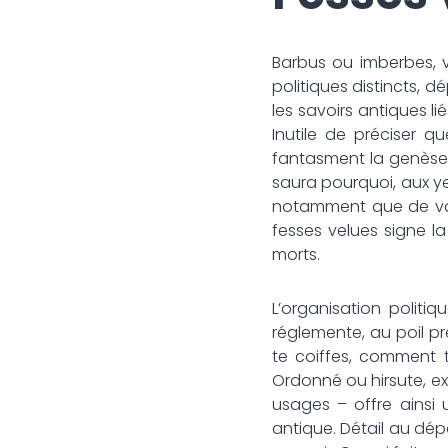
Barbus ou imberbes, v
politiques distincts, 
les savoirs antiques li
Inutile de préciser q
fantasment la genèse de
saura pourquoi, aux y
notamment que de vale
fesses velues signe l
morts.
L’organisation politiq
réglemente, au poil pr
te coiffes, comment tu
Ordonné ou hirsute, exc
usages – offre ainsi 
antique. Détail au dépar