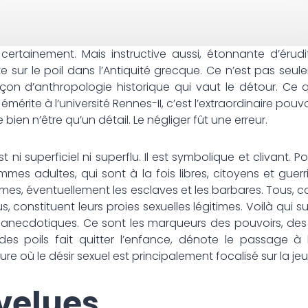
, certainement. Mais instructive aussi, étonnante d’érud
e sur le poil dans l’Antiquité grecque. Ce n’est pas seul
eçon d’anthropologie historique qui vaut le détour. Ce que
 émérite à l’université Rennes-II, c’est l’extraordinaire pouv
bien n’être qu’un détail. Le négliger fût une erreur.
t ni superficiel ni superflu. Il est symbolique et clivant. Pour
es adultes, qui sont à la fois libres, citoyens et guerr
mes, éventuellement les esclaves et les barbares. Tous, co
, constituent leurs proies sexuelles légitimes. Voilà qui 
 anecdotiques. Ce sont les marqueurs des pouvoirs, des
des poils fait quitter l’enfance, dénote le passage à l
re où le désir sexuel est principalement focalisé sur la jeu
velues