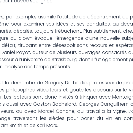
’est trouvée soulignée.
 exemple, assimile l’attitude de décentrement du ph
ême pour examiner ses idées et ses conduites, au décal
rés, décalés, toujours trébuchant. Plus subtilement, ch
igure du clown évoque l’émergence d’une nouvelle subje
 défait, titubant entre désespoir sans recours et espéra
Daniel Payot, auteur de plusieurs ouvrages consacrés au
seur à l’université de Strasbourg dont il fut également pr
r l’analyse des temps présents.
émarche de Grégory Darbadie, professeur de philosop
 les philosophes viticulteurs et goûte les discours sur le
er. Les lecteurs sont donc invités à trinquer avec Montai
mais aussi avec Gaston Bachelard, Georges Canguilhem ou
aveurs, ou avec Marcel Conche, qui travailla la vigne. 
nnage traversant les siècles pour parler du vin en com
am Smith et de Karl Marx.