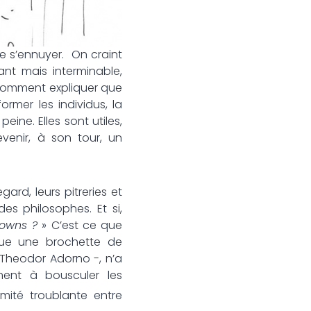
e s’ennuyer. On craint
ant mais interminable,
. Comment expliquer que
ormer les individus, la
eine. Elles sont utiles,
evenir, à son tour, un
d, leurs pitreries et
es philosophes. Et si,
lowns ?
» C’est ce que
que une brochette de
 Theodor Adorno -, n’a
ement à bousculer les
imité troublante entre