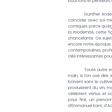
bouffons et penseurs s
Günther Anders, par
coïncider avec soi-m
comiques parce qu’éga
la modernité, cette f
chancelante. Ce sujet
encore notre époque. 
contemporaines, profes
clés intéressantes pou
Toute autre est la d
main, si l’on ose dire,
boivent sans le cultiv
produisirent du vin, 
célèbrent vertus et s
pour finir, un perso
d’Emmanuel Kant, d’Ad