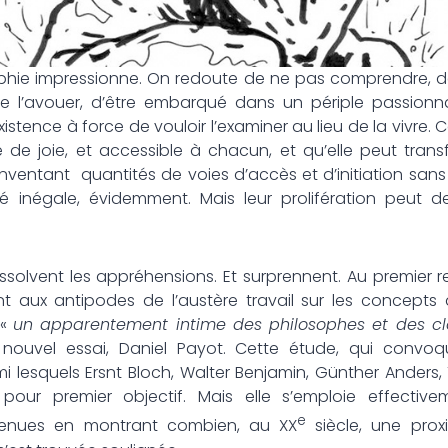
osophie impressionne. On redoute de ne pas comprendre, d
se l’avouer, d’être embarqué dans un périple passionn
istence à force de vouloir l’examiner au lieu de la vivre
e de joie, et accessible à chacun, et qu’elle peut transf
n inventant quantités de voies d’accès et d’initiation sans p
té inégale, évidemment. Mais leur prolifération peut d
t les appréhensions. Et surprennent. Au premier regar
t aux antipodes de l’austère travail sur les concepts d
 «
un apparentement intime des philosophes et des c
ouvel essai, Daniel Payot. Cette étude, qui convo
 lesquels Ersnt Bloch, Walter Benjamin, Günther Anders,
 pour premier objectif. Mais elle s’emploie effectiv
e
venues en montrant combien, au XX
siècle, une prox