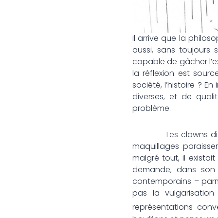
Il arrive que la phil
aussi, sans toujours 
capable de gâcher l’ex
la réflexion est sourc
société, l’histoire ? E
diverses, et de quali
problème.
Les clowns dissolven
maquillages paraissen
malgré tout, il existait
demande, dans son n
contemporains – parmi
pas la vulgarisation
représentations con