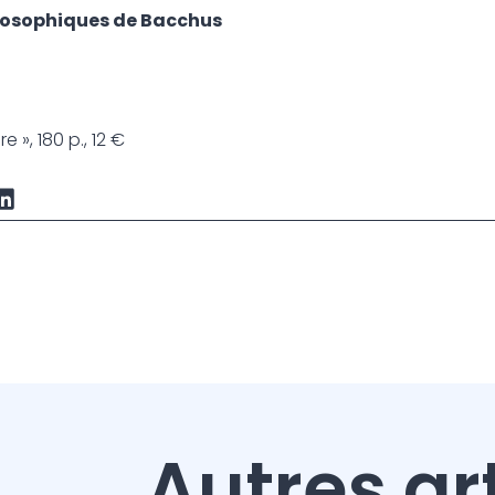
losophiques de Bacchus
e », 180 p., 12 €
Autres ar