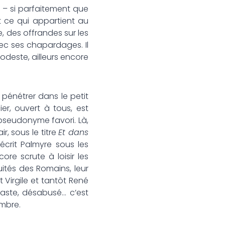
 – si parfaitement que
et ce qui appartient au
, des offrandes sur les
ec ses chapardages. Il
modeste, ailleurs encore
énétrer dans le petit
er, ouvert à tous, est
pseudonyme favori. Là,
r, sous le titre
Et dans
écrit Palmyre sous les
re scrute à loisir les
ruités des Romains, leur
t Virgile et tantôt René
iaste, désabusé… c’est
ombre.