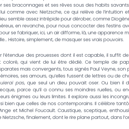
er ses braconnages et ses rêves sous des habits savants
 lui comme avec Nietzsche, ce qui relève de l’intuition 
 dieu semble assez intrépide pour dérober, comme Diogène
néreux, en revanche, pour nous concocter des festins av
 pour se fabriquer, ici, un air difforme, là, une apparence 
lle… Histoire, simplement, de masquer ses vrais pouvoirs.
ndue des prouesses dont il est capable, il suffit de p
 coloré, qui vient de lui être dédié. Ce temple de papi
parates mais convergents, tous signés Paul Veyne, son 
mémoires, ses amours, qu’elles fussent de lettres ou de chai
nuierai pas
, que seul un dieu pouvait oser. Ou bien il d
ecque, parce qu’il a connu ses moindres ruelles, ou enco
leurs énigmes ou leurs limites. Il explore aussi les incong
ssi bien que celles de nos contemporains. Il célèbre tantô
Ange et Michel Foucault. Caustique, sceptique, enthous
Nietzsche, finalement, dont le rire plane partout, dans l’