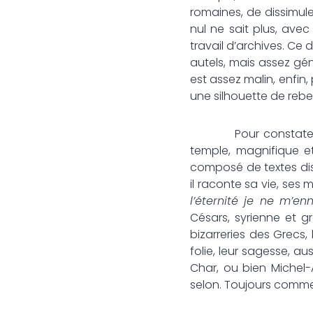
romaines, de dissimul
nul ne sait plus, avec
travail d’archives. Ce
autels, mais assez gé
est assez malin, enfin,
une silhouette de rebe
Pour constater l’éte
temple, magnifique et
composé de textes dis
il raconte sa vie, ses 
l’éternité je ne m’en
Césars, syrienne et gr
bizarreries des Grecs, 
folie, leur sagesse, au
Char, ou bien Michel-
selon. Toujours comme 