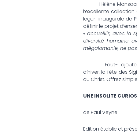
Hélène Monsacré, hellé
l’excellente collection
leçon inaugurale de Pa
définir le projet d’ens
«
accueillir, avec la 
diversité humaine av
mégalomanie, ne pas 
Faut-il ajouter que 
d’hiver, la fête des Si
du Christ. Offrez simp
UNE INSOLITE CURIOS
de Paul Veyne
Edition établie et pré