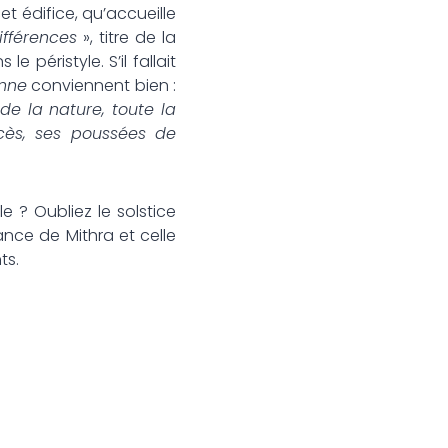
 édifice, qu’accueille
ifférences
», titre de la
péristyle. S’il fallait
onne
conviennent bien :
 de la nature, toute la
xcès, ses poussées de
? Oubliez le solstice
sance de Mithra et celle
ts.