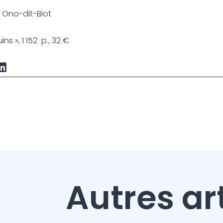
 Ono-dit-Biot
ns », 1 152 p., 32 €
Autres ar