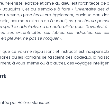
niste, éditrice et amie du dieu, est l’architecte de cet
 « Bouquins », et qui s’emploie à faire «
l’inventaire des d
ul Veyne, qu’on écoutera également, quelque part dans le 
emble, ces mots extraits de
Foucault, sa pensée, sa pers
sympathie admirative d’un naturaliste pour l’inventivité
ec ses excentricités, ses lubies, ses ridicules, ses e
en pleurer, ne pas se moquer
».
ce volume réjouissant et instructif est indispensable 
gillaires où les Romains se faisaient des cadeaux, la nais
lement, à vous-même ou à d’autres, ces voyages intelligen
ITÉ
sentée par Hélène Monsacré