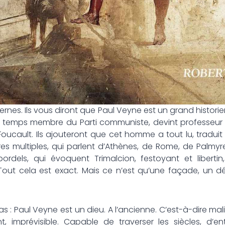
rnes. Ils vous diront que Paul Veyne est un grand histor
fois temps membre du Parti communiste, devint professeur
oucault. Ils ajouteront que cet homme a tout lu, traduit V
es multiples, qui parlent d’Athènes, de Rome, de Palmyre
ordels, qui évoquent Trimalcion, festoyant et libertin
 Tout cela est exact. Mais ce n’est qu’une façade, un 
aul Veyne est un dieu. A l’ancienne. C’est-à-dire mal
t, imprévisible. Capable de traverser les siècles, d’e