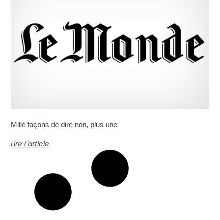
Mille façons de dire non, plus une
Lire L'article