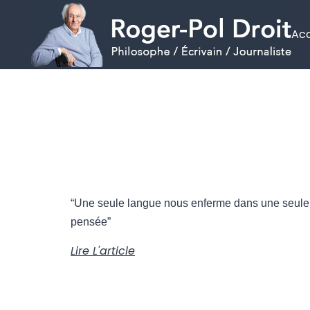
Acc
Aller
au
contenu
“Une seule langue nous enferme dans une seule
pensée”
Lire L'article