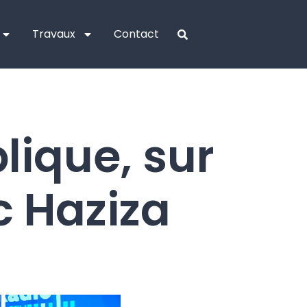
Travaux
Contact
lique, sur
c Haziza