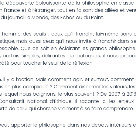
la découverte éblouissante de la philosophie en classe te
 France et à l’étranger, tout en faisant des allées et venu
n du journal Le Monde, des Echos ou du Point.
n homme des seuils : ceux qu’il franchit lui-même sans c
listique, mais aussi ceux qu’il nous invite à franchir dans se
losophie. Que ce soit en éclairant les grands philosoph
, parfois simples, délirantes ou loufoques, il nous prop
ôté pour toucher le seuil de la réflexion.
n, il y a l’action. Mais comment agir, et surtout, comment
 en plus compliqué ? Comment discerner les valeurs, les 
s lequel nous baignons, le plus souvent ? De 2007 à 2013
ultatif National d’Ethique. Il raconte ici les enjeux
larté de celui qui cherche vraiment à se faire comprendre.
peut apporter le philosophe dans nos débats intérieurs e