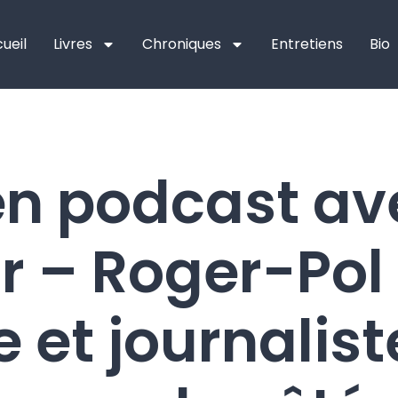
ueil
Livres
Chroniques
Entretiens
Bio
en podcast av
 – Roger-Pol 
 et journaliste